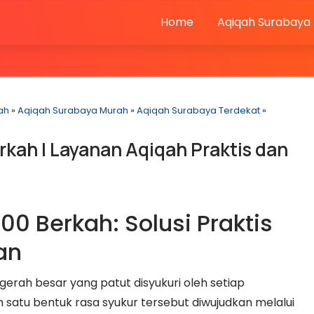
Home
Aqiqah Surabaya
ah
»
Aqiqah Surabaya Murah
»
Aqiqah Surabaya Terdekat
»
kah | Layanan Aqiqah Praktis dan
0 Berkah: Solusi Praktis
an
rah besar yang patut disyukuri oleh setiap
ah satu bentuk rasa syukur tersebut diwujudkan melalui